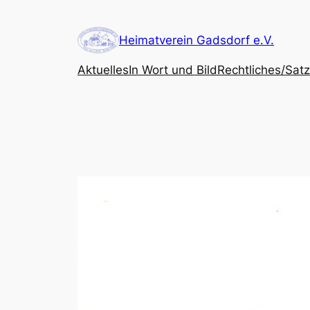
Zum
Inhalt
Heimatverein Gadsdorf e.V.
springen
Aktuelles
In Wort und Bild
Rechtliches/Sat