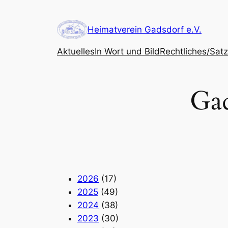
Zum
Inhalt
Heimatverein Gadsdorf e.V.
springen
Aktuelles
In Wort und Bild
Rechtliches/Sat
Gad
2026
(17)
2025
(49)
2024
(38)
2023
(30)