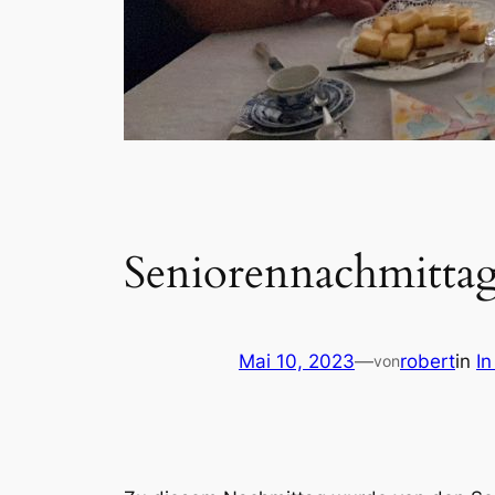
Seniorennachmitta
Mai 10, 2023
—
robert
in
In
von