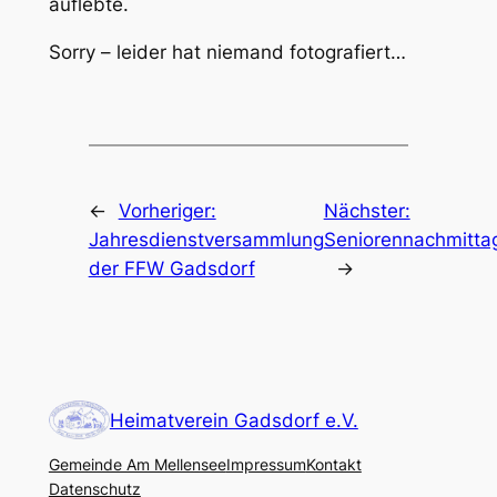
auflebte.
Sorry – leider hat niemand fotografiert…
←
Vorheriger:
Nächster:
Jahresdienstversammlung
Seniorennachmitta
der FFW Gadsdorf
→
Heimatverein Gadsdorf e.V.
Gemeinde Am Mellensee
Impressum
Kontakt
Datenschutz