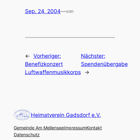
Sep. 24, 2004
—
von
←
Vorheriger:
Nächster:
Benefizkonzert
Spendenübergabe
Luftwaffenmusikkorps
→
Heimatverein Gadsdorf e.V.
Gemeinde Am Mellensee
Impressum
Kontakt
Datenschutz