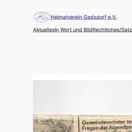
Zum
Inhalt
Heimatverein Gadsdorf e.V.
springen
Aktuelles
In Wort und Bild
Rechtliches/Sat