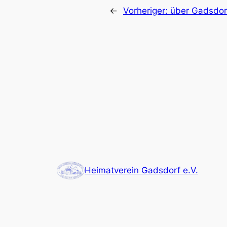
←
Vorheriger:
über Gadsdor
Heimatverein Gadsdorf e.V.