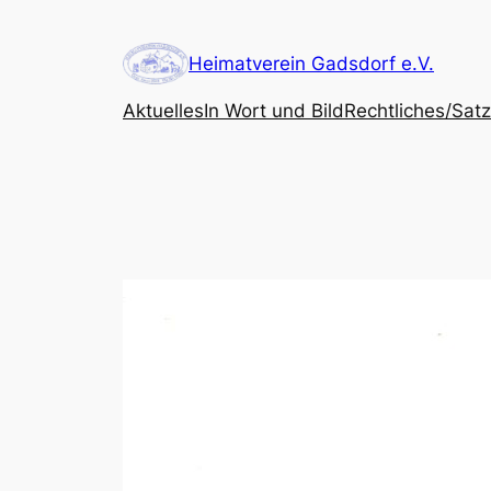
Zum
Inhalt
Heimatverein Gadsdorf e.V.
springen
Aktuelles
In Wort und Bild
Rechtliches/Sat