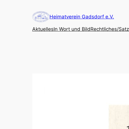
Zum
Inhalt
Heimatverein Gadsdorf e.V.
springen
Aktuelles
In Wort und Bild
Rechtliches/Sat