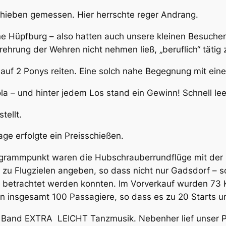
chieben gemessen. Hier herrschte reger Andrang.
e Hüpfburg – also hatten auch unsere kleinen Besucher
rehrung der Wehren nicht nehmen ließ, „beruflich“ täti
uf 2 Ponys reiten. Eine solch nahe Begegnung mit einem
la – und hinter jedem Los stand ein Gewinn! Schnell lee
tellt.
e erfolgte ein Preisschießen.
rogrammpunkt waren die Hubschrauberrundflüge mit de
zu Flugzielen angeben, so dass nicht nur Gadsdorf – s
 betrachtet werden konnten. Im Vorverkauf wurden 73 K
en insgesamt 100 Passagiere, so dass es zu 20 Starts
 Band EXTRA LEICHT Tanzmusik. Nebenher lief unser 