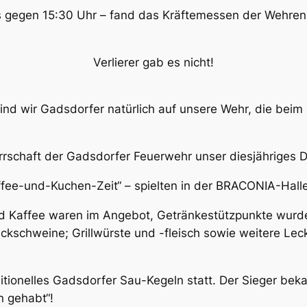
is gegen 15:30 Uhr – fand das Kräftemessen der Wehren 
Verlierer gab es nicht!
sind wir Gadsdorfer natürlich auf unsere Wehr, die bei
rrschaft der Gadsdorfer Feuerwehr unser diesjähriges 
ffee-und-Kuchen-Zeit“ – spielten in der BRACONIA-Hall
nd Kaffee waren im Angebot, Getränkestützpunkte wurd
Backschweine; Grillwürste und -fleisch sowie weitere Le
tionelles Gadsdorfer Sau-Kegeln statt. Der Sieger bek
n gehabt“!