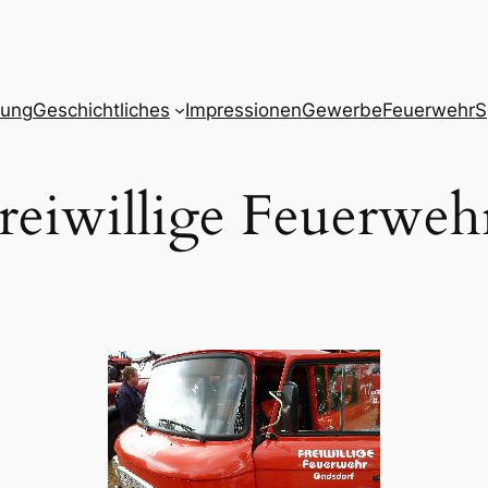
zung
Geschichtliches
Impressionen
Gewerbe
Feuerwehr
S
Freiwillige Feuerweh