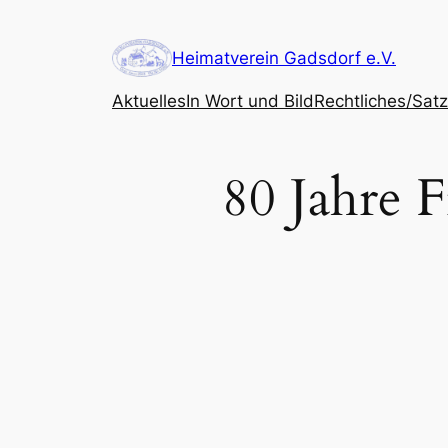
Zum
Inhalt
Heimatverein Gadsdorf e.V.
springen
Aktuelles
In Wort und Bild
Rechtliches/Sat
80 Jahre 